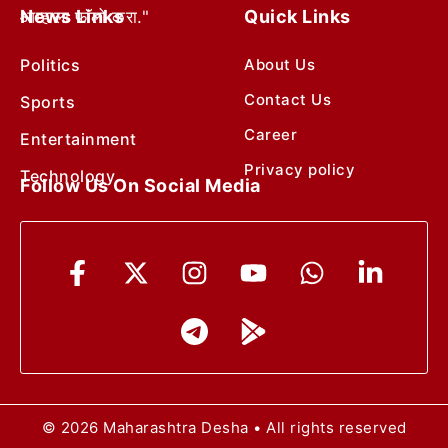
News Links
Quick Links
आम्हाला फॉलो करा."
Politics
About Us
Contact Us
Sports
Career
Entertainment
Privacy policy
Technology
Follow Us On Social Media
© 2026 Maharashtra Desha • All rights reserved