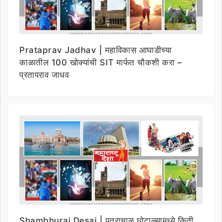
Prataprav Jadhav | महाविकास आघाडीच्या
काळातील 100 खोक्यांची SIT मार्फत चौकशी करा –
प्रतापराव जाधव
Shambhuraj Desai | पत्राचाळ घोटाळ्यामध्ये किती