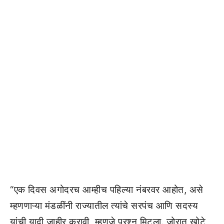
“एक दिवस अगोदरच आम्हीच पहिल्या नंबरवर आहोत, असे
म्हणणाऱ्या मंडळींनी राज्यातील त्यांचे सरपंच आणि सदस्य
यांची यादी जाहीर करावी, म्हणजे प्रश्न मिटला. जोरात खोटे