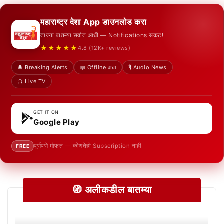
महाराष्ट्र देशा App डाउनलोड करा
ताज्या बातम्या सर्वात आधी — Notifications सकट!
★★★★★
4.8 (12K+ reviews)
🔔 Breaking Alerts
📖 Offline वाचा
🎙️ Audio News
📺 Live TV
GET IT ON
Google Play
पूर्णपणे मोफत — कोणतेही Subscription नाही
FREE
🧭 अलीकडील बातम्या