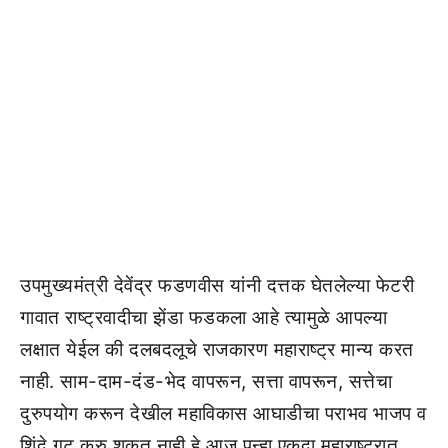
उपमुख्यमंत्री देवेंद्र फडणवीस यांनी दत्तक घेतलेल्या फेटरी
गावात राष्ट्रवादीचा झेंडा फडकला आहे त्यामुळे आपल्या
लक्षात येईल की दलबदलूचे राजकारण महाराष्ट्र मान्य करत
नाही. साम-दाम-दंड-भेद वापरून, सत्ता वापरून, सत्तेचा
दुरुपयोग करून देखील महाविकास आघाडीचा पराभव भाजप व
शिंदे गट करु शकत नाही हे आज पुन्हा एकदा महाराष्ट्रात