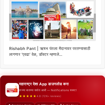
Rishabh Pant | ऋषभ पंतला मैदानावर परतण्यासाठी
लागणार ‘एवढा’ वेळ, डॉक्टर म्हणाले…
महाराष्ट्र देशा App डाउनलोड करा
ताज्या बातम्या सर्वात आधी — Notifications सकट!
★★★★★
4.8 (12K+ reviews)