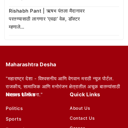
Rishabh Pant | ऋषभ पंतला मैदानावर
परतण्यासाठी लागणार ‘एवढा’ वेळ, डॉक्टर
म्हणाले…
Maharashtra Desha
"महाराष्ट्र देशा - विश्वसनीय आणि वेगवान मराठी न्यूज पोर्टल.
राजकीय, सामाजिक आणि मनोरंजन क्षेत्रातील अचूक बातम्यांसाठी
News Links
Quick Links
आम्हाला फॉलो करा."
Politics
About Us
Contact Us
Sports