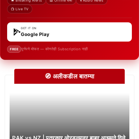
🔔 Breaking Alerts
📖 Offline वाचा
🎙️ Audio News
📺 Live TV
GET IT ON
Google Play
पूर्णपणे मोफत — कोणतेही Subscription नाही
FREE
🧭 अलीकडील बातम्या
PAK vs NZ | पत्रकार ओरडल्यावर बाबर आझमने दिले