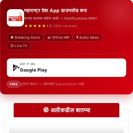
महाराष्ट्र देशा App डाउनलोड करा
ताज्या बातम्या सर्वात आधी — Notifications सकट!
★★★★★
4.8 (12K+ reviews)
🔔 Breaking Alerts
📖 Offline वाचा
🎙️ Audio News
📺 Live TV
GET IT ON
Google Play
पूर्णपणे मोफत — कोणतेही Subscription नाही
FREE
🧭 अलीकडील बातम्या