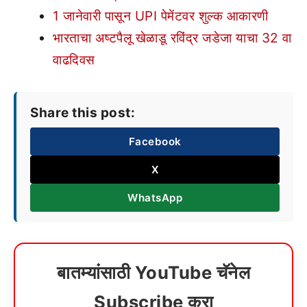
1 जानेवारी पासून UPI पेमेंटवर शुल्क आकारणी
भारताचा अष्टपैलू खेळाडू रविंद्र जडेजा याचा 32 वा
वाढदिवस
Share this post:
Facebook
X
WhatsApp
बातम्यांसाठी YouTube चॅनेल
Subscribe करा