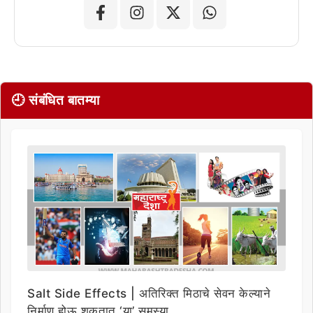
🕘 संबंधित बातम्या
Salt Side Effects | अतिरिक्त मिठाचे सेवन केल्याने
निर्माण होऊ शकतात ‘या’ समस्या