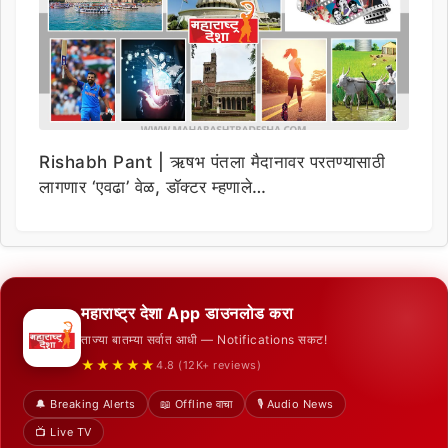
Rishabh Pant | ऋषभ पंतला मैदानावर परतण्यासाठी
लागणार ‘एवढा’ वेळ, डॉक्टर म्हणाले…
महाराष्ट्र देशा App डाउनलोड करा
ताज्या बातम्या सर्वात आधी — Notifications सकट!
★★★★★
4.8 (12K+ reviews)
🔔 Breaking Alerts
📖 Offline वाचा
🎙️ Audio News
📺 Live TV