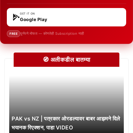
GET IT ON
Google Play
पूर्णपणे मोफत — कोणतेही Subscription नाही
FREE
🧭 अलीकडील बातम्या
PAK vs NZ | पत्रकार ओरडल्यावर बाबर आझमने दिले
भयानक रिएक्शन, पाहा VIDEO