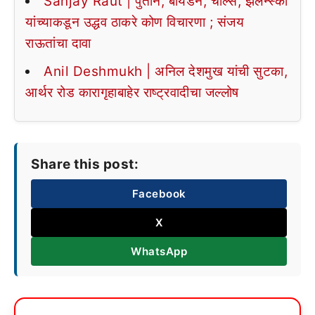
Sanjay Raut | पुतीन, बायडेन, चार्ल्स, झेलेन्स्की
यांच्याकडून उद्धव ठाकरे कोण विचारणा ; संजय
राऊतांचा दावा
Anil Deshmukh | अनिल देशमुख यांची सुटका,
आर्थर रोड कारागृहाबाहेर राष्ट्रवादीचा जल्लोष
Share this post:
Facebook
X
WhatsApp