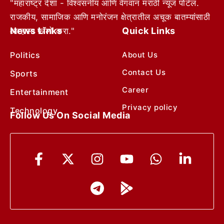
"महाराष्ट्र देशा - विश्वसनीय आणि वेगवान मराठी न्यूज पोर्टल.
राजकीय, सामाजिक आणि मनोरंजन क्षेत्रातील अचूक बातम्यांसाठी
News Links
Quick Links
आम्हाला फॉलो करा."
Politics
About Us
Contact Us
Sports
Career
Entertainment
Privacy policy
Technology
Follow Us On Social Media