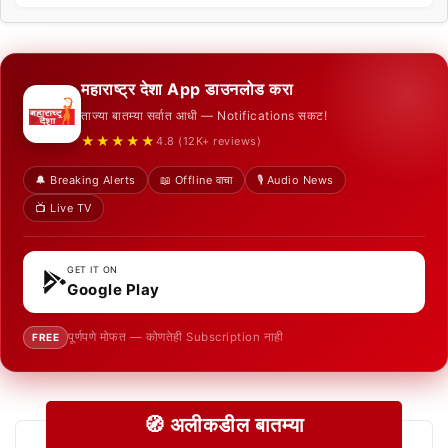
महाराष्ट्र देशा App डाउनलोड करा
ताज्या बातम्या सर्वात आधी — Notifications सकट!
★★★★★
4.8 (12K+ reviews)
🔔 Breaking Alerts
📖 Offline वाचा
🎙️ Audio News
📺 Live TV
GET IT ON
Google Play
पूर्णपणे मोफत — कोणतेही Subscription नाही
FREE
🧭 अलीकडील बातम्या