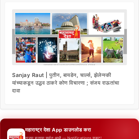
Sanjay Raut | पुतीन, बायडेन, चार्ल्स, झेलेन्स्की
यांच्याकडून उद्धव ठाकरे कोण विचारणा ; संजय राऊतांचा
दावा
महाराष्ट्र देशा App डाउनलोड करा
ताज्या बातम्या सर्वात आधी — Notifications सकट!