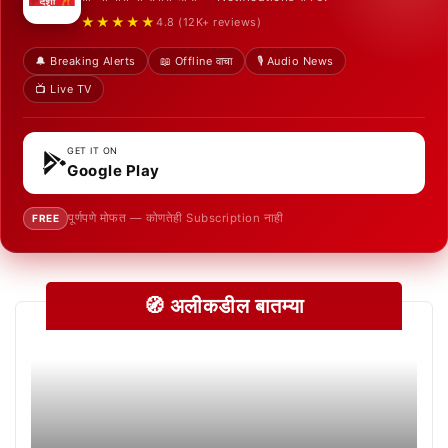
★★★★★
4.8 (12K+ reviews)
🔔 Breaking Alerts
📖 Offline वाचा
🎙️ Audio News
📺 Live TV
GET IT ON
Google Play
पूर्णपणे मोफत — कोणतेही Subscription नाही
FREE
🧭 अलीकडील बातम्या