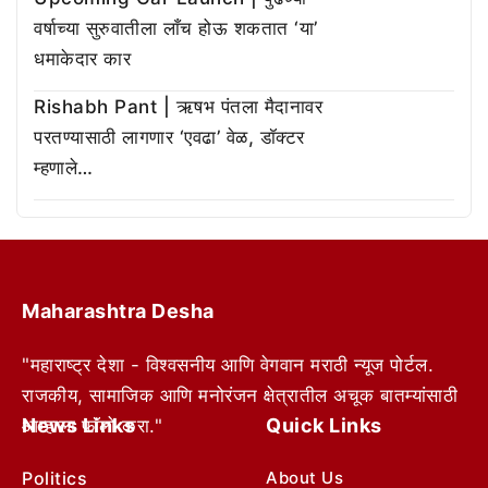
वर्षाच्या सुरुवातीला लाँच होऊ शकतात ‘या’
धमाकेदार कार
Rishabh Pant | ऋषभ पंतला मैदानावर
परतण्यासाठी लागणार ‘एवढा’ वेळ, डॉक्टर
म्हणाले…
Maharashtra Desha
"महाराष्ट्र देशा - विश्वसनीय आणि वेगवान मराठी न्यूज पोर्टल.
राजकीय, सामाजिक आणि मनोरंजन क्षेत्रातील अचूक बातम्यांसाठी
News Links
Quick Links
आम्हाला फॉलो करा."
Politics
About Us