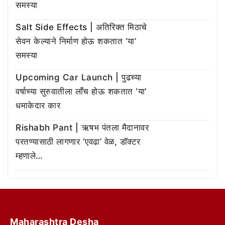
समस्या
Salt Side Effects | अतिरिक्त मिठाचे
सेवन केल्याने निर्माण होऊ शकतात ‘या’
समस्या
Upcoming Car Launch | पुढच्या
वर्षाच्या सुरुवातीला लाँच होऊ शकतात ‘या’
धमाकेदार कार
Rishabh Pant | ऋषभ पंतला मैदानावर
परतण्यासाठी लागणार ‘एवढा’ वेळ, डॉक्टर
म्हणाले…
Maharashtra Desha