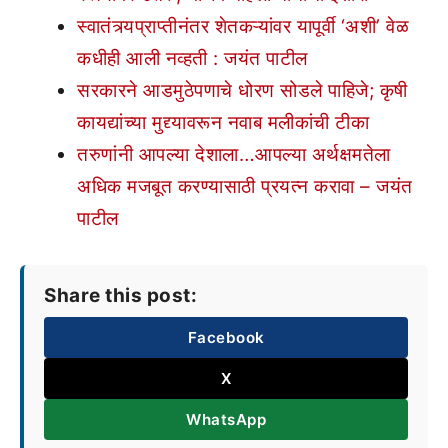
स्वातंत्र्यप्राप्तीनंतर शेतकऱ्यांवर यापूर्वी ‘अशी’ वेळ
कधीही आली नव्हती : जयंत पाटील
सरकारने आडमुठेपणाचे धोरण सोडले पाहिजे; कृषी
कायद्यांच्या मुद्द्यावरून नवाब मलीकांची टीका
तरुणांनी आपल्या देशाला…आपल्या अर्थक्षमतेला
अधिक मजबूत करण्यासाठी प्रयत्न करावा – जयंत
पाटील
Share this post:
Facebook
X
WhatsApp