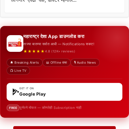
लागणार ‘एवढा’ वेळ, डॉक्टर म्हणाले…
महाराष्ट्र देशा App डाउनलोड करा
ताज्या बातम्या सर्वात आधी — Notifications सकट!
★★★★★
4.8 (12K+ reviews)
🔔 Breaking Alerts
📖 Offline वाचा
🎙️ Audio News
📺 Live TV
GET IT ON
Google Play
पूर्णपणे मोफत — कोणतेही Subscription नाही
FREE