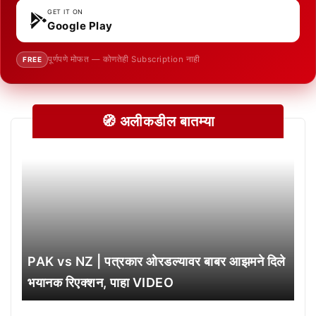
GET IT ON
Google Play
पूर्णपणे मोफत — कोणतेही Subscription नाही
FREE
🧭 अलीकडील बातम्या
PAK vs NZ | पत्रकार ओरडल्यावर बाबर आझमने दिले
भयानक रिएक्शन, पाहा VIDEO