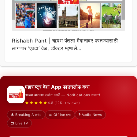
Rishabh Pant | ऋषभ पंतला मैदानावर परतण्यासाठी
लागणार ‘एवढा’ वेळ, डॉक्टर म्हणाले…
महाराष्ट्र देशा App डाउनलोड करा
ताज्या बातम्या सर्वात आधी — Notifications सकट!
★★★★★
4.8 (12K+ reviews)
🔔 Breaking Alerts
📖 Offline वाचा
🎙️ Audio News
📺 Live TV