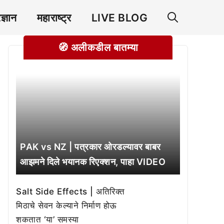
रज्ञान
महाराष्ट्र
LIVE BLOG
🧭 अलीकडील बातम्या
PAK vs NZ | पत्रकार ओरडल्यावर बाबर
आझमने दिले भयानक रिएक्शन, पाहा VIDEO
Salt Side Effects | अतिरिक्त
मिठाचे सेवन केल्याने निर्माण होऊ
शकतात ‘या’ समस्या