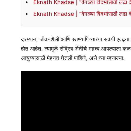
Eknath Khadse | “वेगळ्या विदर्भासाठी लढा द
Eknath Khadse | “वेगळ्या विदर्भासाठी लढा द
दरम्यान, जीवनशैली आणि खाण्यापिण्याच्या सवयी एवढ्या
होत आहेत. त्यामुळे सेंद्रिय शेतीचे महत्त्व आपल्याला 
आयुष्यासाठी मेहनत घेतली पाहिजे, असे त्या म्हणाल्या.