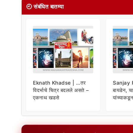
🕘 संबंधित बातम्या
Eknath Khadse | …तर
Sanjay R
विदर्भाचे चित्र बदलले असते –
बायडेन, चार
एकनाथ खडसे
यांच्याकडू
विचारणा ;