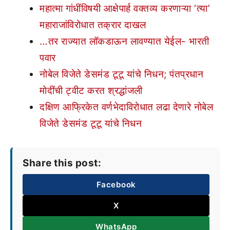
महात्मा गांधींविषयी आक्षेपार्ह वक्तव्य करणाऱ्या ‘त्या’
महाराजांविरोधात तक्रार दाखल
…तर राज्यात लॉकडाऊन लावण्यात येईल- भारती
पवार
नोबेल विजेते डेसमंड टूटू यांचे निधन; पंतप्रधान
मोदींची ट्वीट करत श्रद्धांजली
दक्षिण आफ्रिकेत वर्णभेदाविरोधात लढा देणारे नोबेल
विजेते डेसमंड टूटू यांचे निधन
Share this post:
Facebook
X
WhatsApp