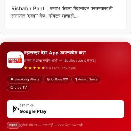
Rishabh Pant | ऋषभ पंतला मैदानावर परतण्यासाठी
लागणार ‘एवढा’ वेळ, डॉक्टर म्हणाले…
महाराष्ट्र देशा App डाउनलोड करा
ताज्या बातम्या सर्वात आधी — Notifications सकट!
★★★★★
4.8 (12K+ reviews)
🔔 Breaking Alerts
📖 Offline वाचा
🎙️ Audio News
📺 Live TV
GET IT ON
Google Play
पूर्णपणे मोफत — कोणतेही Subscription नाही
FREE