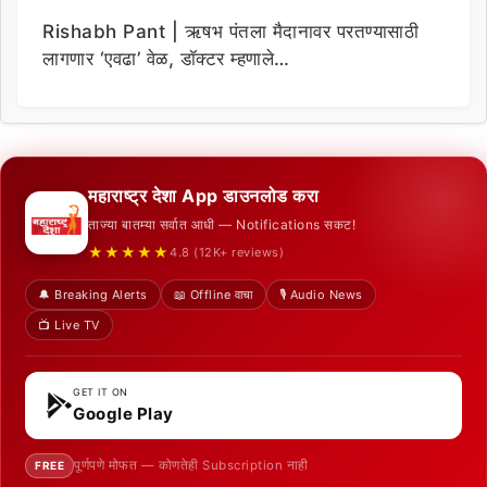
Rishabh Pant | ऋषभ पंतला मैदानावर परतण्यासाठी
लागणार ‘एवढा’ वेळ, डॉक्टर म्हणाले…
महाराष्ट्र देशा App डाउनलोड करा
ताज्या बातम्या सर्वात आधी — Notifications सकट!
★★★★★
4.8 (12K+ reviews)
🔔 Breaking Alerts
📖 Offline वाचा
🎙️ Audio News
📺 Live TV
GET IT ON
Google Play
पूर्णपणे मोफत — कोणतेही Subscription नाही
FREE