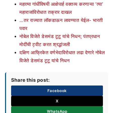
महात्मा गांधींविषयी आक्षेपार्ह वक्तव्य करणाऱ्या ‘त्या’
महाराजांविरोधात तक्रार दाखल
…तर राज्यात लॉकडाऊन लावण्यात येईल- भारती
पवार
नोबेल विजेते डेसमंड टूटू यांचे निधन; पंतप्रधान
मोदींची ट्वीट करत श्रद्धांजली
दक्षिण आफ्रिकेत वर्णभेदाविरोधात लढा देणारे नोबेल
विजेते डेसमंड टूटू यांचे निधन
Share this post:
Facebook
X
WhatsApp