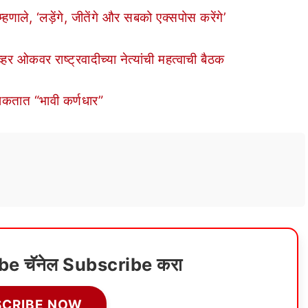
णाले, ‘लड़ेंगे, जीतेंगे और सबको एक्सपोस करेंगे’
र ओकवर राष्ट्रवादीच्या नेत्यांची महत्वाची बैठक
ू शकतात “भावी कर्णधार”
ube चॅनेल Subscribe करा
SCRIBE NOW