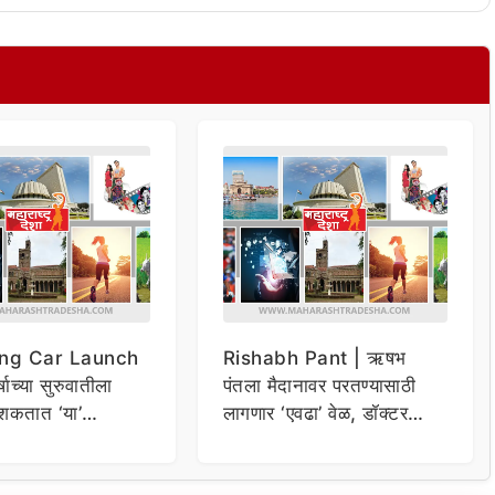
ng Car Launch
Rishabh Pant | ऋषभ
र्षाच्या सुरुवातीला
पंतला मैदानावर परतण्यासाठी
शकतात ‘या’
लागणार ‘एवढा’ वेळ, डॉक्टर
कार
म्हणाले…