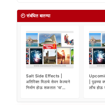
🕘 संबंधित बातम्या
Salt Side Effects |
Upcomi
अतिरिक्त मिठाचे सेवन केल्याने
| पुढच्या व
निर्माण होऊ शकतात ‘या’
लाँच होऊ 
समस्या
धमाकेदार 