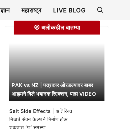
रज्ञान
महाराष्ट्र
LIVE BLOG
🧭 अलीकडील बातम्या
PAK vs NZ | पत्रकार ओरडल्यावर बाबर
आझमने दिले भयानक रिएक्शन, पाहा VIDEO
Salt Side Effects | अतिरिक्त
मिठाचे सेवन केल्याने निर्माण होऊ
शकतात ‘या’ समस्या