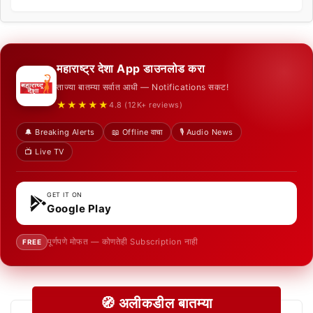
महाराष्ट्र देशा App डाउनलोड करा
ताज्या बातम्या सर्वात आधी — Notifications सकट!
★★★★★
4.8 (12K+ reviews)
🔔 Breaking Alerts
📖 Offline वाचा
🎙️ Audio News
📺 Live TV
GET IT ON
Google Play
पूर्णपणे मोफत — कोणतेही Subscription नाही
FREE
🧭 अलीकडील बातम्या