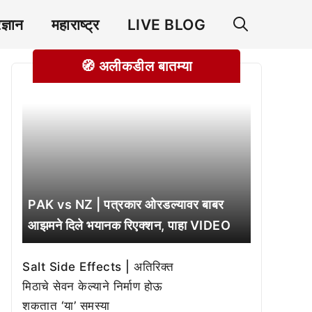
रज्ञान
महाराष्ट्र
LIVE BLOG
🧭 अलीकडील बातम्या
PAK vs NZ | पत्रकार ओरडल्यावर बाबर
आझमने दिले भयानक रिएक्शन, पाहा VIDEO
Salt Side Effects | अतिरिक्त
मिठाचे सेवन केल्याने निर्माण होऊ
शकतात ‘या’ समस्या