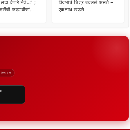
ी लढा देणारे नेते…” ;
विदर्भाचे चित्र बदलले असते –
सेंची फडणवीसांना
एकनाथ खडसे
Live TV
HE