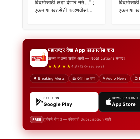
विदर्भासाठी लढा देणारे नेते…” ;
विदर्भासाठ
एकनाथ खडसेंची फडणवीसांना
एकनाथ खड
टोला
टोला
महाराष्ट्र देशा App डाउनलोड करा
ताज्या बातम्या सर्वात आधी — Notifications सकट!
★★★★★
4.8 (12K+ reviews)
🔔 Breaking Alerts
📖 Offline वाचा
🎙️ Audio News
📺 
GET IT ON
DOWNLOAD ON T
Google Play
App Store
पूर्णपणे मोफत — कोणतेही Subscription नाही
FREE