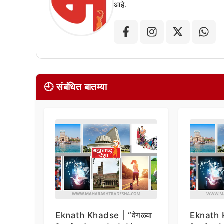
आहे.
🕘 संबंधित बातम्या
Eknath Khadse | “वेगळ्या
Eknath K