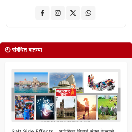
🕘 संबंधित बातम्या
Salt Side Effects | अतिरिक्त मिठाचे सेवन केल्याने