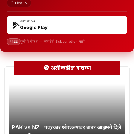
📺 Live TV
GET IT ON
Google Play
पूर्णपणे मोफत — कोणतेही Subscription नाही
FREE
🧭 अलीकडील बातम्या
PAK vs NZ | पत्रकार ओरडल्यावर बाबर आझमने दिले