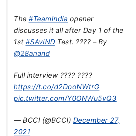
The
#TeamIndia
opener
discusses it all after Day 1 of the
1st
#SAvIND
Test. ???? – By
@28anand
Full interview ???? ????
https://t.co/d2DooNWtrG
pic.twitter.com/Y0ONWu5vQ3
— BCCI (@BCCI)
December 27,
2021