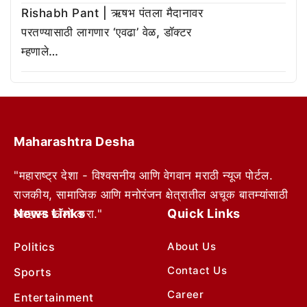
Rishabh Pant | ऋषभ पंतला मैदानावर
परतण्यासाठी लागणार ‘एवढा’ वेळ, डॉक्टर
म्हणाले…
Maharashtra Desha
"महाराष्ट्र देशा - विश्वसनीय आणि वेगवान मराठी न्यूज पोर्टल.
राजकीय, सामाजिक आणि मनोरंजन क्षेत्रातील अचूक बातम्यांसाठी
News Links
Quick Links
आम्हाला फॉलो करा."
Politics
About Us
Contact Us
Sports
Career
Entertainment