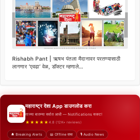
Rishabh Pant | ऋषभ पंतला मैदानावर परतण्यासाठी
लागणार ‘एवढा’ वेळ, डॉक्टर म्हणाले…
महाराष्ट्र देशा App डाउनलोड करा
ताज्या बातम्या सर्वात आधी — Notifications सकट!
★★★★★
4.8 (12K+ reviews)
🔔 Breaking Alerts
📖 Offline वाचा
🎙️ Audio News