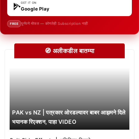
GET IT ON
Google Play
पूर्णपणे मोफत — कोणतेही Subscription नाही
FREE
🧭 अलीकडील बातम्या
PAK vs NZ | पत्रकार ओरडल्यावर बाबर आझमने दिले
भयानक रिएक्शन, पाहा VIDEO