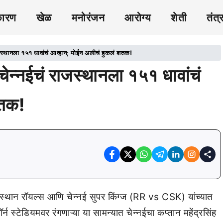
कारण
खेळ
मनोरंजन
आरोग्य
शेती
तंत्
थानला १५१ धावांचं आव्हान; मोईन अलीचं हुकलं शतक!
नईचं राजस्थानला १५१ धावांचं
शतक!
न रॉयल्स आणि चेन्नई सुपर किंग्ज (RR vs CSK) यांच्यात
न स्टेडियमवर रंगणाऱ्या या सामन्यात चेन्नईचा कप्तान महेंद्रसिंह