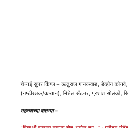
चेन्नई सुपर किंग्ज – ऋतुराज गायकवाड, डेव्हॉन कॉनवे,
(यष्टीरक्षक/कप्तान), मिचेल सँटनर, प्रशांत सोलंकी, 
महत्त्वाच्या बातम्या –
“विद्यार्थी सारखा नापास होत असेल तर…” ; प्रीतम मुंड