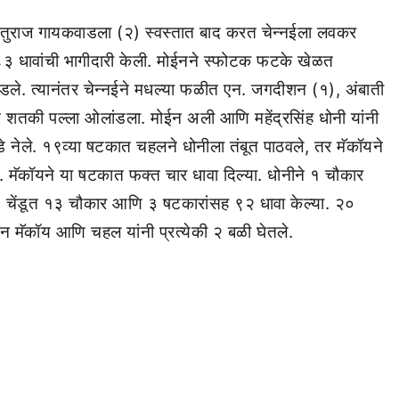
र ऋतुराज गायकवाडला (२) स्वस्तात बाद करत चेन्नईला लवकर
 ८३ धावांची भागीदारी केली. मोईनने स्फोटक फटके खेळत
ले. त्यानंतर चेन्नईने मधल्या फळीत एन. जगदीशन (१), अंबाती
ने शतकी पल्ला ओलांडला. मोईन अली आणि महेंद्रसिंह धोनी यांनी
डे नेले. १९व्या षटकात चहलने धोनीला तंबूत पाठवले, तर मॅकॉयने
 मॅकॉयने या षटकात फक्त चार धावा दिल्या. धोनीने १ चौकार
चेंडूत १३ चौकार आणि ३ षटकारांसह ९२ धावा केल्या. २०
न मॅकॉय आणि चहल यांनी प्रत्येकी २ बळी घेतले.