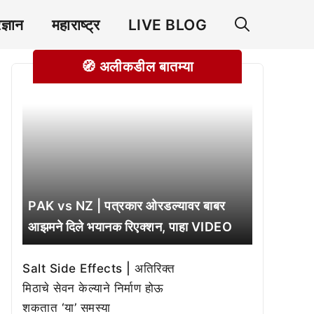
रज्ञान
महाराष्ट्र
LIVE BLOG
🧭 अलीकडील बातम्या
PAK vs NZ | पत्रकार ओरडल्यावर बाबर
आझमने दिले भयानक रिएक्शन, पाहा VIDEO
Salt Side Effects | अतिरिक्त
मिठाचे सेवन केल्याने निर्माण होऊ
शकतात ‘या’ समस्या