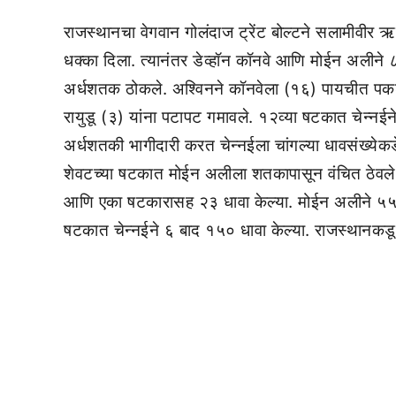
राजस्थानचा वेगवान गोलंदाज ट्रेंट बोल्टने सलामीवी
धक्का दिला. त्यानंतर डेव्हॉन कॉनवे आणि मोईन अलीने
अर्धशतक ठोकले. अश्विनने कॉनवेला (१६) पायचीत पकड
रायुडू (३) यांना पटापट गमावले. १२व्या षटकात चेन्नई
अर्धशतकी भागीदारी करत चेन्नईला चांगल्या धावसंख्येक
शेवटच्या षटकात मोईन अलीला शतकापासून वंचित ठेवले.
आणि एका षटकारासह २३ धावा केल्या. मोईन अलीने ५५ 
षटकात चेन्नईने ६ बाद १५० धावा केल्या. राजस्थानकडू