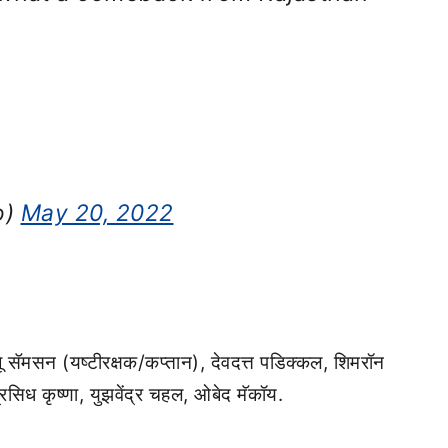
o)
May 20, 2022
 सॅमसन (यष्टीरक्षक/कप्तान), देवदत्त पडिक्कल, शिमरॉन
प्रसिध कृष्णा, युझवेंद्र चहल, ओबेद मॅकॉय.