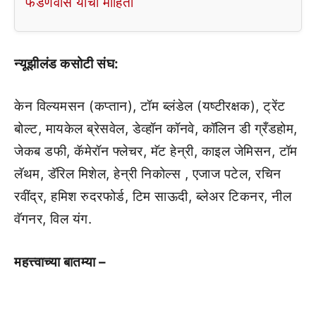
फडणवीस यांची माहिती
न्यूझीलंड कसोटी संघ:
केन विल्यमसन (कप्तान), टॉम ब्लंडेल (यष्टीरक्षक), ट्रेंट
बोल्ट, मायकेल ब्रेसवेल, डेव्हॉन कॉनवे, कॉलिन डी ग्रँडहोम,
जेकब डफी, कॅमेरॉन फ्लेचर, मॅट हेन्री, काइल जेमिसन, टॉम
लॅथम, डॅरिल मिशेल, हेन्री निकोल्स , एजाज पटेल, रचिन
रवींद्र, हमिश रुदरफोर्ड, टिम साऊदी, ब्लेअर टिकनर, नील
वॅगनर, विल यंग.
महत्त्वाच्या बातम्या –