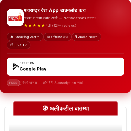
महाराष्ट्र देशा App डाउनलोड करा
ताज्या बातम्या सर्वात आधी — Notifications सकट!
★★★★★
4.8 (12K+ reviews)
🔔 Breaking Alerts
📖 Offline वाचा
🎙️ Audio News
📺 Live TV
GET IT ON
Google Play
पूर्णपणे मोफत — कोणतेही Subscription नाही
FREE
🧭 अलीकडील बातम्या