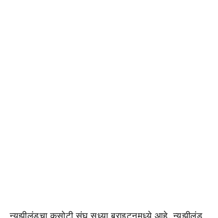
न्यूझीलंडचा कसोटी संघ सध्या ब्राइटनमध्ये आहे. न्यूझीलंड