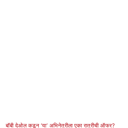
बॉबी देओल कडून ‘या’ अभिनेत्रीला एका रात्रीची ऑफर?