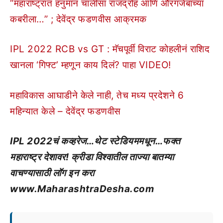
“महाराष्ट्रात हनुमान चालीसा राजद्रोह आणि औरंगजेबाच्या
कबरीला…” ; देवेंद्र फडणवीस आक्रमक
IPL 2022 RCB vs GT : मॅचपूर्वी विराट कोहलीनं राशिद
खानला ‘गिफ्ट’ म्हणून काय दिलं? पाहा VIDEO!
महाविकास आघाडीने केले नाही, तेच मध्य प्रदेशने 6
महिन्यात केले – देवेंद्र फडणवीस
IPL 2022चं कव्हरेज…थेट स्टेडियममधून…फक्त
महाराष्ट्र देशावर! क्रीडा विश्वातील ताज्या बातम्या
वाचण्यासाठी लॉग इन करा
www.MaharashtraDesha.com