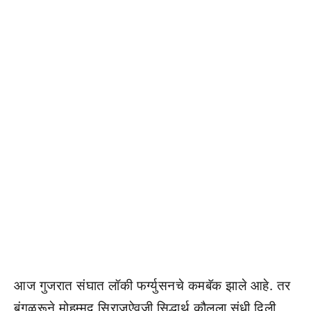
आज गुजरात संघात लॉकी फर्ग्युसनचे कमबॅक झाले आहे. तर
बंगळुरूने मोहम्मद सिराजऐवजी सिद्धार्थ कौलला संधी दिली