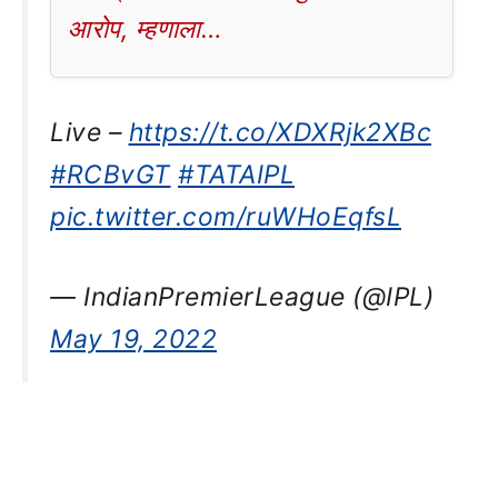
आरोप, म्हणाला…
Live –
https://t.co/XDXRjk2XBc
#RCBvGT
#TATAIPL
pic.twitter.com/ruWHoEqfsL
— IndianPremierLeague (@IPL)
May 19, 2022