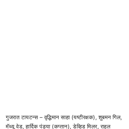
गुजरात टायटन्स – वृद्धिमान साहा (यष्टीरक्षक), शुबमन गिल,
मॅथ्यू वेड, हार्दिक पंड्या (कप्तान), डेव्हिड मिलर, राहुल