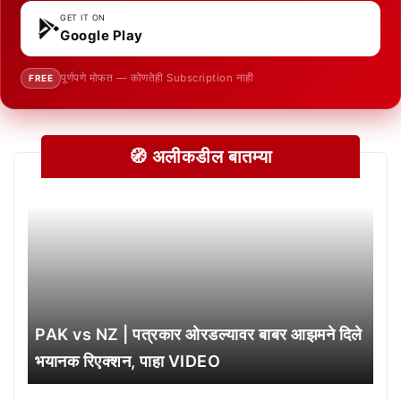
GET IT ON
Google Play
पूर्णपणे मोफत — कोणतेही Subscription नाही
FREE
🧭 अलीकडील बातम्या
PAK vs NZ | पत्रकार ओरडल्यावर बाबर आझमने दिले
भयानक रिएक्शन, पाहा VIDEO