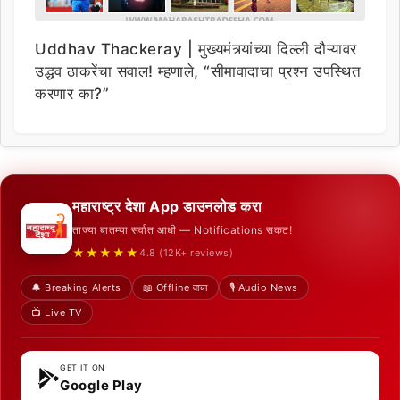
Uddhav Thackeray | मुख्यमंत्र्यांच्या दिल्ली दौऱ्यावर
उद्धव ठाकरेंचा सवाल! म्हणाले, “सीमावादाचा प्रश्न उपस्थित
करणार का?”
महाराष्ट्र देशा App डाउनलोड करा
ताज्या बातम्या सर्वात आधी — Notifications सकट!
★★★★★
4.8 (12K+ reviews)
🔔 Breaking Alerts
📖 Offline वाचा
🎙️ Audio News
📺 Live TV
GET IT ON
Google Play