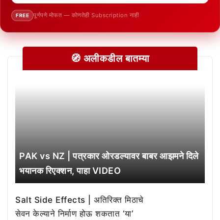
पूर्णपणे मोफत — कोणतेही Subscription नाही
FREE
🧭 अलीकडील बातम्या
PAK vs NZ | पत्रकार ओरडल्यावर बाबर आझमने दिले
भयानक रिएक्शन, पाहा VIDEO
Salt Side Effects | अतिरिक्त मिठाचे
सेवन केल्याने निर्माण होऊ शकतात ‘या’