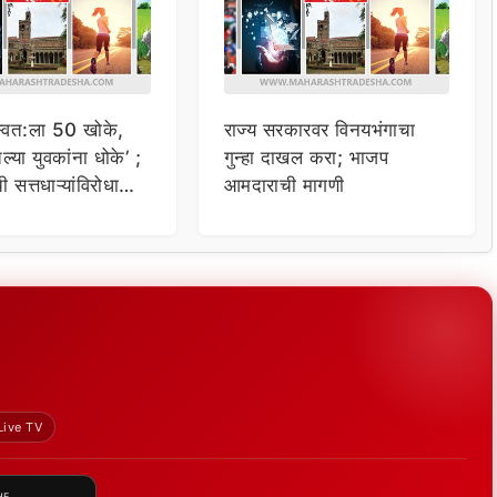
्वत:ला 50 खोके,
राज्य सरकारवर विनयभंगाचा
तल्या युवकांना धोके’ ;
गुन्हा दाखल करा; भाजप
ची सत्तधाऱ्यांविरोधात
आमदाराची मागणी
Live TV
HE