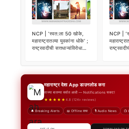
NCP | ‘स्वत:ला 50 खोके,
NCP | ‘स
महाराष्ट्रातल्या युवकांना धोके’ ;
महाराष्ट्रा
राष्ट्रवादीची सत्तधाऱ्यांविरोधात
राष्ट्रवादी
घोषणाबाजी
घोषणाबाजी
महाराष्ट्र देशा App डाउनलोड करा
ताज्या बातम्या सर्वात आधी — Notifications सकट!
★★★★★
4.8 (12K+ reviews)
🔔 Breaking Alerts
📖 Offline वाचा
🎙️ Audio News
📺 
GET IT ON
DOWNLOAD ON T