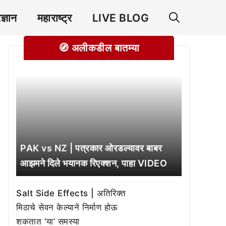
रज्ञान
महाराष्ट्र
LIVE BLOG
🧭 अलीकडील बातम्या
PAK vs NZ | पत्रकार ओरडल्यावर बाबर
आझमने दिले भयानक रिएक्शन, पाहा VIDEO
Salt Side Effects | अतिरिक्त
मिठाचे सेवन केल्याने निर्माण होऊ
शकतात ‘या’ समस्या