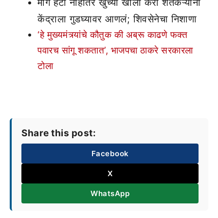
मागे हटा नाहीतर खुर्च्या खाली करा शेतकऱ्यांनी
केंद्राला गुडघ्यावर आणलं; शिवसेनेचा निशाणा
‘हे मुख्यमंत्र्यांचे कौतुक की अब्रू काढणे फक्त
पवारच सांगू शकतात’, भाजपचा ठाकरे सरकारला
टोला
Share this post:
Facebook
X
WhatsApp