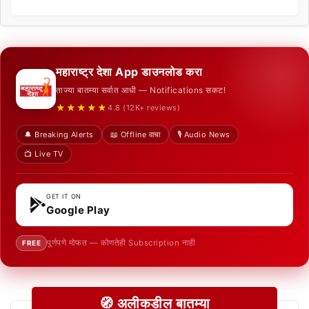
महाराष्ट्र देशा App डाउनलोड करा
ताज्या बातम्या सर्वात आधी — Notifications सकट!
★★★★★
4.8 (12K+ reviews)
🔔 Breaking Alerts
📖 Offline वाचा
🎙️ Audio News
📺 Live TV
GET IT ON
Google Play
पूर्णपणे मोफत — कोणतेही Subscription नाही
FREE
🧭 अलीकडील बातम्या