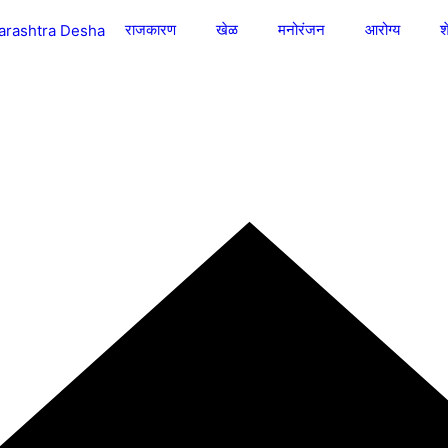
राजकारण
खेळ
मनोरंजन
आरोग्य
श