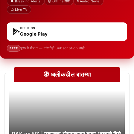
🔔 Breaking Alerts
📖 Offline वाचा
🎙️ Audio News
📺 Live TV
GET IT ON
Google Play
पूर्णपणे मोफत — कोणतेही Subscription नाही
FREE
🧭 अलीकडील बातम्या
PAK vs NZ | पत्रकार ओरडल्यावर बाबर आझमने दिले