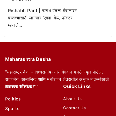
Rishabh Pant | ऋषभ पंतला मैदानावर
परतण्यासाठी लागणार ‘एवढा’ वेळ, डॉक्टर
म्हणाले…
Maharashtra Desha
"महाराष्ट्र देशा - विश्वसनीय आणि वेगवान मराठी न्यूज पोर्टल.
राजकीय, सामाजिक आणि मनोरंजन क्षेत्रातील अचूक बातम्यांसाठी
News Links
Quick Links
आम्हाला फॉलो करा."
Politics
About Us
Contact Us
Sports