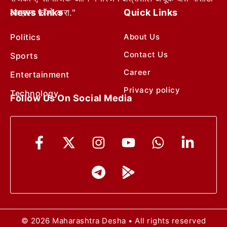
News Links
Quick Links
आम्हाला फॉलो करा."
Politics
About Us
Contact Us
Sports
Career
Entertainment
Privacy policy
Technology
Follow Us On Social Media
© 2026 Maharashtra Desha • All rights reserved