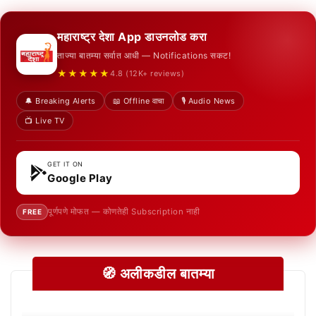
महाराष्ट्र देशा App डाउनलोड करा
ताज्या बातम्या सर्वात आधी — Notifications सकट!
★★★★★
4.8 (12K+ reviews)
🔔 Breaking Alerts
📖 Offline वाचा
🎙️ Audio News
📺 Live TV
GET IT ON
Google Play
पूर्णपणे मोफत — कोणतेही Subscription नाही
FREE
🧭 अलीकडील बातम्या