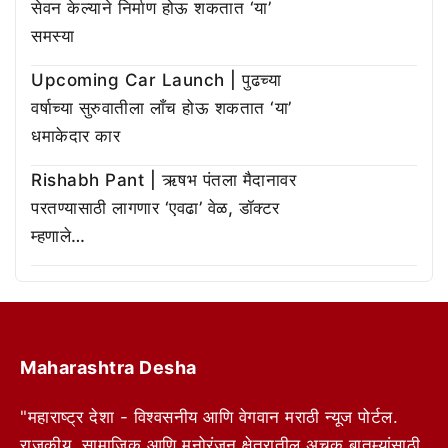
सेवन केल्याने निर्माण होऊ शकतात ‘या’
समस्या
Upcoming Car Launch | पुढच्या
वर्षाच्या सुरुवातीला लाँच होऊ शकतात ‘या’
धमाकेदार कार
Rishabh Pant | ऋषभ पंतला मैदानावर
परतण्यासाठी लागणार ‘एवढा’ वेळ, डॉक्टर
म्हणाले…
Maharashtra Desha
"महाराष्ट्र देशा - विश्वसनीय आणि वेगवान मराठी न्यूज पोर्टल.
राजकीय, सामाजिक आणि मनोरंजन क्षेत्रातील अचूक बातम्यांसाठी