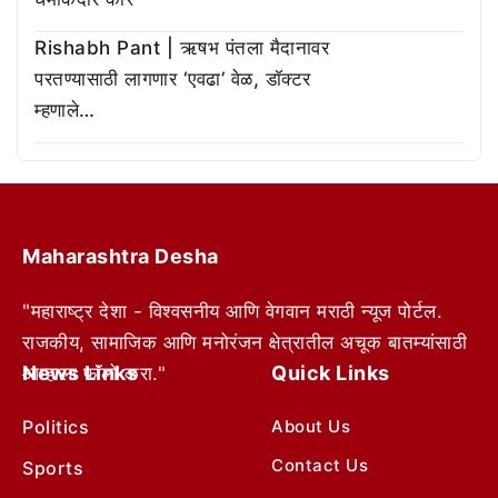
Rishabh Pant | ऋषभ पंतला मैदानावर
परतण्यासाठी लागणार ‘एवढा’ वेळ, डॉक्टर
म्हणाले…
Maharashtra Desha
"महाराष्ट्र देशा - विश्वसनीय आणि वेगवान मराठी न्यूज पोर्टल.
राजकीय, सामाजिक आणि मनोरंजन क्षेत्रातील अचूक बातम्यांसाठी
News Links
Quick Links
आम्हाला फॉलो करा."
Politics
About Us
Contact Us
Sports