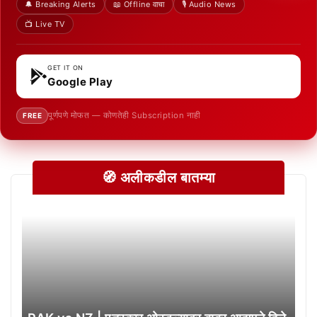
🔔 Breaking Alerts
📖 Offline वाचा
🎙️ Audio News
📺 Live TV
GET IT ON
Google Play
पूर्णपणे मोफत — कोणतेही Subscription नाही
FREE
🧭 अलीकडील बातम्या