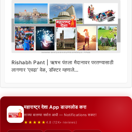
Rishabh Pant | ऋषभ पंतला मैदानावर परतण्यासाठी
लागणार ‘एवढा’ वेळ, डॉक्टर म्हणाले…
महाराष्ट्र देशा App डाउनलोड करा
ताज्या बातम्या सर्वात आधी — Notifications सकट!
★★★★★
4.8 (12K+ reviews)