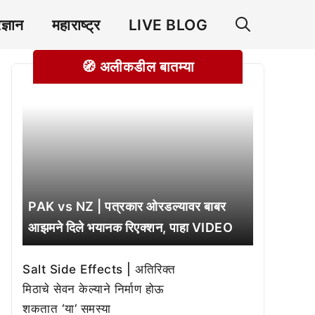
रज्ञान
महाराष्ट्र
LIVE BLOG
🧭 अलीकडील बातम्या
PAK vs NZ | पत्रकार ओरडल्यावर बाबर
आझमने दिले भयानक रिएक्शन, पाहा VIDEO
Salt Side Effects | अतिरिक्त
मिठाचे सेवन केल्याने निर्माण होऊ
शकतात ‘या’ समस्या