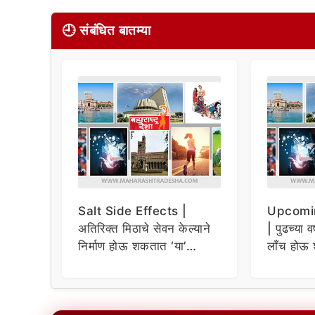
🕘 संबंधित बातम्या
Salt Side Effects |
Upcomi
अतिरिक्त मिठाचे सेवन केल्याने
| पुढच्या व
निर्माण होऊ शकतात ‘या’
लाँच होऊ 
समस्या
धमाकेदार 