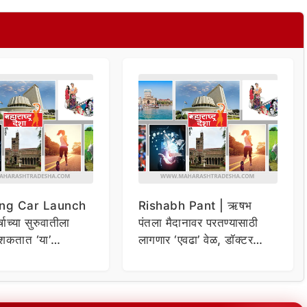
ng Car Launch
Rishabh Pant | ऋषभ
र्षाच्या सुरुवातीला
पंतला मैदानावर परतण्यासाठी
शकतात ‘या’
लागणार ‘एवढा’ वेळ, डॉक्टर
कार
म्हणाले…