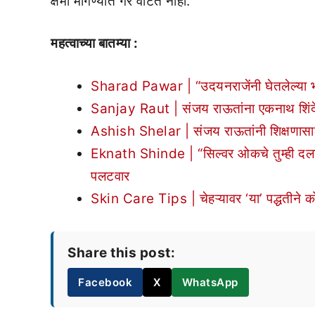
क्षमा मागण्यात गैर वाटत नाही.”
महत्वाच्या बातम्या :
Sharad Pawar | “उदयनराजेंनी घेतलेल्या भू
Sanjay Raut | संजय राऊतांना एकनाथ शिंदेंच्
Ashish Shelar | संजय राऊतांनी शिक्षणासाठी
Eknath Shinde | “सिल्वर ओकचे तुम्ही दलाल”; र
पलटवार
Skin Care Tips | चेहऱ्यावर ‘या’ पद्धतीने 
Share this post:
Facebook
X
WhatsApp