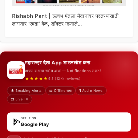
Rishabh Pant | ऋषभ पंतला मैदानावर परतण्यासाठी
लागणार ‘एवढा’ वेळ, डॉक्टर म्हणाले…
महाराष्ट्र देशा App डाउनलोड करा
ताज्या बातम्या सर्वात आधी — Notifications सकट!
★★★★★
4.8 (12K+ reviews)
🔔 Breaking Alerts
📖 Offline वाचा
🎙️ Audio News
📺 Live TV
GET IT ON
Google Play