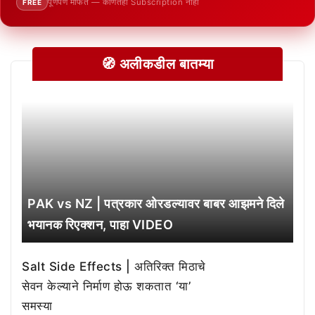
पूर्णपणे मोफत — कोणतेही Subscription नाही
FREE
🧭 अलीकडील बातम्या
PAK vs NZ | पत्रकार ओरडल्यावर बाबर आझमने दिले
भयानक रिएक्शन, पाहा VIDEO
Salt Side Effects | अतिरिक्त मिठाचे
सेवन केल्याने निर्माण होऊ शकतात ‘या’
समस्या