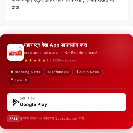
दावा
महाराष्ट्र देशा App डाउनलोड करा
ताज्या बातम्या सर्वात आधी — Notifications सकट!
★★★★★
4.8 (12K+ reviews)
🔔 Breaking Alerts
📖 Offline वाचा
🎙️ Audio News
📺 Live TV
GET IT ON
Google Play
पूर्णपणे मोफत — कोणतेही Subscription नाही
FREE