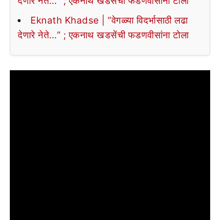
देणारे नेते…” ; एकनाथ खडसेंची फडणवीसांना टोला
Eknath Khadse | “वेगळ्या विदर्भासाठी लढा
देणारे नेते…” ; एकनाथ खडसेंची फडणवीसांना टोला