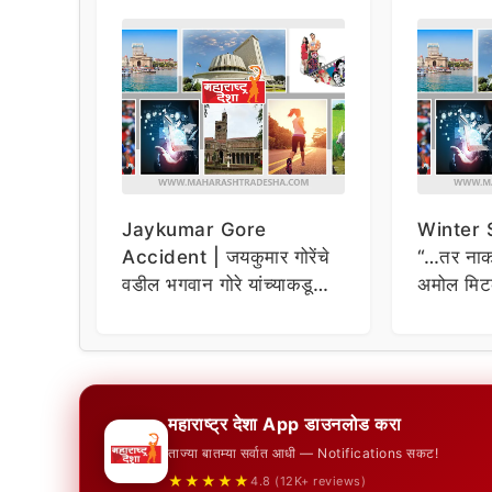
Jaykumar Gore
Winter 
Accident | जयकुमार गोरेंचे
“…तर नाक 
वडील भगवान गोरे यांच्याकडून
अमोल मिट
शंका व्यक्त, घातपाताची शक्यता
इशारा
महाराष्ट्र देशा App डाउनलोड करा
ताज्या बातम्या सर्वात आधी — Notifications सकट!
★★★★★
4.8 (12K+ reviews)