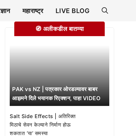
रज्ञान
महाराष्ट्र
LIVE BLOG
🧭 अलीकडील बातम्या
PAK vs NZ | पत्रकार ओरडल्यावर बाबर
आझमने दिले भयानक रिएक्शन, पाहा VIDEO
Salt Side Effects | अतिरिक्त
मिठाचे सेवन केल्याने निर्माण होऊ
शकतात ‘या’ समस्या