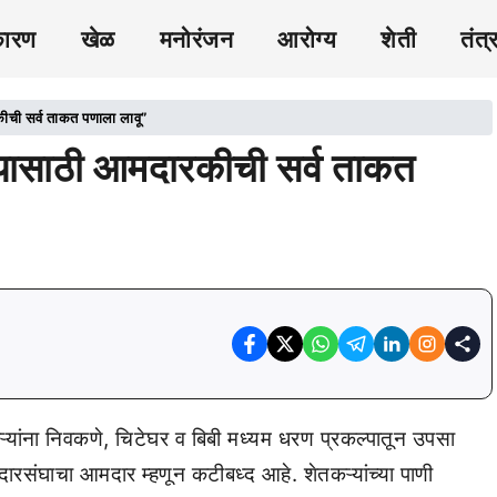
कारण
खेळ
मनोरंजन
आरोग्य
शेती
तंत्
कीची सर्व ताकत पणाला लावू”
ेण्यासाठी आमदारकीची सर्व ताकत
ऱ्यांना निवकणे, चिटेघर व बिबी मध्यम धरण प्रकल्पातून उपसा
दारसंघाचा आमदार म्हणून कटीबध्द आहे. शेतकऱ्यांच्या पाणी