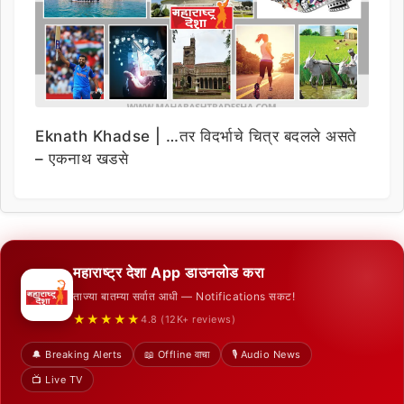
Eknath Khadse | …तर विदर्भाचे चित्र बदलले असते
– एकनाथ खडसे
महाराष्ट्र देशा App डाउनलोड करा
ताज्या बातम्या सर्वात आधी — Notifications सकट!
★★★★★
4.8 (12K+ reviews)
🔔 Breaking Alerts
📖 Offline वाचा
🎙️ Audio News
📺 Live TV