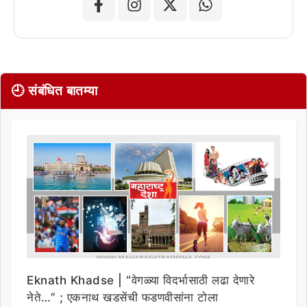
🕘 संबंधित बातम्या
Eknath Khadse | “वेगळ्या विदर्भासाठी लढा देणारे
नेते…” ; एकनाथ खडसेंची फडणवीसांना टोला