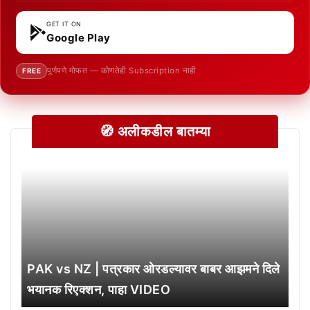
GET IT ON
Google Play
पूर्णपणे मोफत — कोणतेही Subscription नाही
FREE
🧭 अलीकडील बातम्या
PAK vs NZ | पत्रकार ओरडल्यावर बाबर आझमने दिले
भयानक रिएक्शन, पाहा VIDEO