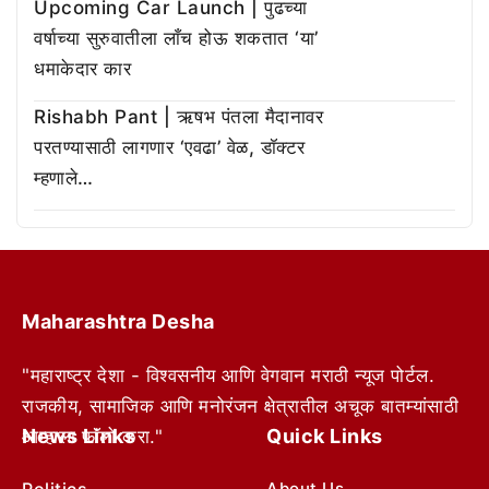
Upcoming Car Launch | पुढच्या
वर्षाच्या सुरुवातीला लाँच होऊ शकतात ‘या’
धमाकेदार कार
Rishabh Pant | ऋषभ पंतला मैदानावर
परतण्यासाठी लागणार ‘एवढा’ वेळ, डॉक्टर
म्हणाले…
Maharashtra Desha
"महाराष्ट्र देशा - विश्वसनीय आणि वेगवान मराठी न्यूज पोर्टल.
राजकीय, सामाजिक आणि मनोरंजन क्षेत्रातील अचूक बातम्यांसाठी
News Links
Quick Links
आम्हाला फॉलो करा."
Politics
About Us