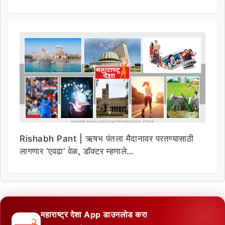
Rishabh Pant | ऋषभ पंतला मैदानावर परतण्यासाठी
लागणार ‘एवढा’ वेळ, डॉक्टर म्हणाले…
महाराष्ट्र देशा App डाउनलोड करा