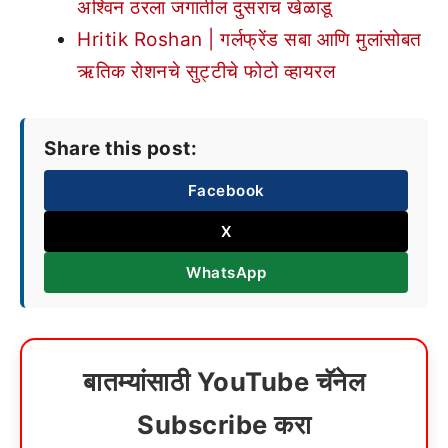
अश्विन ठरला जगातील दुसराच खेळाडू
Hritik Roshan | गर्लफ्रेंड सबा आणि मुलांसोबत
ऋतिक रोशनचे सुट्टीचे फोटो व्हायरल
Share this post:
Facebook
X
WhatsApp
बातम्यांसाठी YouTube चॅनेल
Subscribe करा