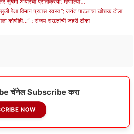
ुषमा अंधारेंची प्रतिक्रिया; म्हणाल्या…
सुली पेक्षा विमान प्रवास स्वस्त”; जयंत पाटलांचा खोचक टोला
याला कोणीही…” ; संजय राऊतांची जहरी टीका
ube चॅनेल Subscribe करा
SCRIBE NOW