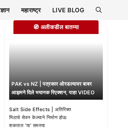
रज्ञान
महाराष्ट्र
LIVE BLOG
🧭 अलीकडील बातम्या
PAK vs NZ | पत्रकार ओरडल्यावर बाबर
आझमने दिले भयानक रिएक्शन, पाहा VIDEO
Salt Side Effects | अतिरिक्त
मिठाचे सेवन केल्याने निर्माण होऊ
शकतात ‘या’ समस्या