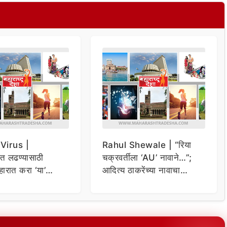
Virus |
Rahul Shewale | “रिया
त लढण्यासाठी
चक्रवर्तीला ‘AU’ नावाने…”;
हारात करा ‘या’
आदित्य ठाकरेंच्या नावाचा
समावेश
उल्लेख करत राहुल शेवाळेंचे
गंभीर आरोप