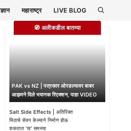
रज्ञान
महाराष्ट्र
LIVE BLOG
🧭 अलीकडील बातम्या
PAK vs NZ | पत्रकार ओरडल्यावर बाबर
आझमने दिले भयानक रिएक्शन, पाहा VIDEO
Salt Side Effects | अतिरिक्त
मिठाचे सेवन केल्याने निर्माण होऊ
शकतात ‘या’ समस्या