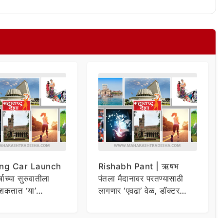
ng Car Launch
Rishabh Pant | ऋषभ
र्षाच्या सुरुवातीला
पंतला मैदानावर परतण्यासाठी
शकतात ‘या’
लागणार ‘एवढा’ वेळ, डॉक्टर
कार
म्हणाले…