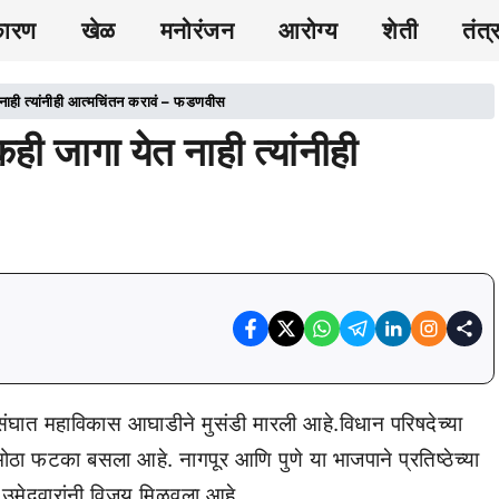
कारण
खेळ
मनोरंजन
आरोग्य
शेती
तंत्
ेत नाही त्यांनीही आत्मचिंतन करावं – फडणवीस
एकही जागा येत नाही त्यांनीही
ंघात महाविकास आघाडीने मुसंडी मारली आहे.विधान परिषदेच्या
ोठा फटका बसला आहे. नागपूर आणि पुणे या भाजपाने प्रतिष्ठेच्या
ा उमेदवारांनी विजय मिळवला आहे