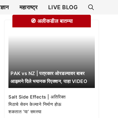
रज्ञान
महाराष्ट्र
LIVE BLOG
🧭 अलीकडील बातम्या
PAK vs NZ | पत्रकार ओरडल्यावर बाबर
आझमने दिले भयानक रिएक्शन, पाहा VIDEO
Salt Side Effects | अतिरिक्त
मिठाचे सेवन केल्याने निर्माण होऊ
शकतात ‘या’ समस्या