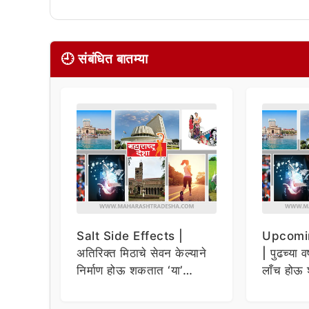
🕘 संबंधित बातम्या
Salt Side Effects |
Upcomi
अतिरिक्त मिठाचे सेवन केल्याने
| पुढच्या व
निर्माण होऊ शकतात ‘या’
लाँच होऊ 
समस्या
धमाकेदार 