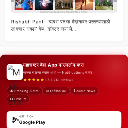
Rishabh Pant | ऋषभ पंतला मैदानावर परतण्यासाठी
लागणार ‘एवढा’ वेळ, डॉक्टर म्हणाले…
महाराष्ट्र देशा App डाउनलोड करा
ताज्या बातम्या सर्वात आधी — Notifications सकट!
★★★★★
4.8 (12K+ reviews)
🔔 Breaking Alerts
📖 Offline वाचा
🎙️ Audio News
📺 Live TV
GET IT ON
Google Play