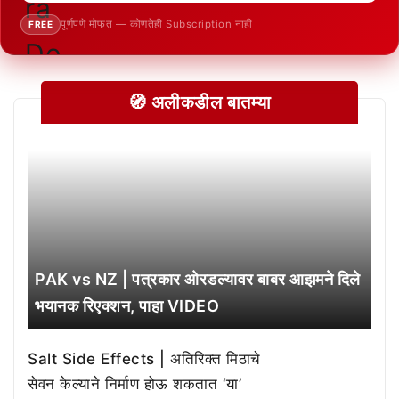
पूर्णपणे मोफत — कोणतेही Subscription नाही
FREE
🧭 अलीकडील बातम्या
PAK vs NZ | पत्रकार ओरडल्यावर बाबर आझमने दिले
भयानक रिएक्शन, पाहा VIDEO
Salt Side Effects | अतिरिक्त मिठाचे
सेवन केल्याने निर्माण होऊ शकतात ‘या’