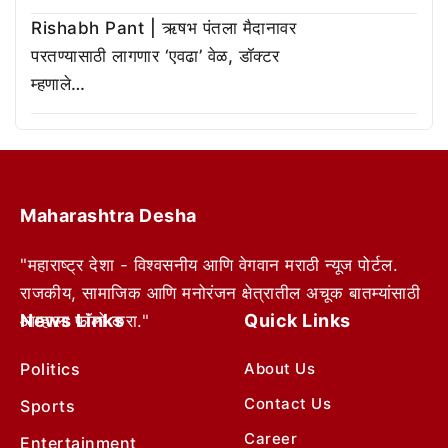
Rishabh Pant | ऋषभ पंतला मैदानावर
परतण्यासाठी लागणार ‘एवढा’ वेळ, डॉक्टर
म्हणाले…
Maharashtra Desha
"महाराष्ट्र देशा - विश्वसनीय आणि वेगवान मराठी न्यूज पोर्टल.
राजकीय, सामाजिक आणि मनोरंजन क्षेत्रातील अचूक बातम्यांसाठी
News Links
Quick Links
आम्हाला फॉलो करा."
Politics
About Us
Contact Us
Sports
Career
Entertainment