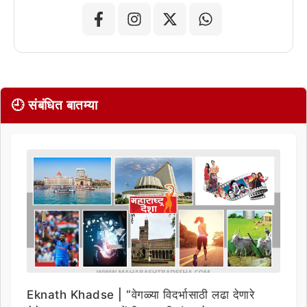
🕘 संबंधित बातम्या
Eknath Khadse | “वेगळ्या विदर्भासाठी लढा देणारे