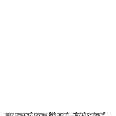
यावर मुख्यमंत्री एकनाथ शिंदे म्हणाले, “विरोधी पक्षनेत्यांनी