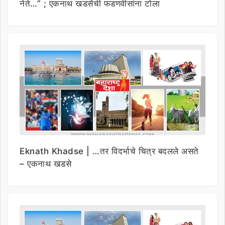
नेते…” ; एकनाथ खडसेंची फडणवीसांना टोला
Eknath Khadse | …तर विदर्भाचे चित्र बदलले असते
– एकनाथ खडसे