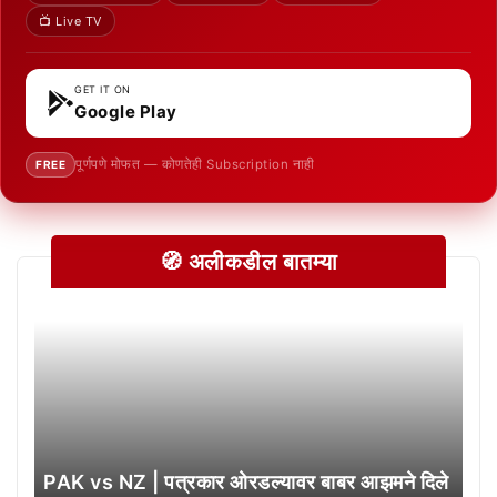
📺 Live TV
GET IT ON
Google Play
पूर्णपणे मोफत — कोणतेही Subscription नाही
FREE
🧭 अलीकडील बातम्या
PAK vs NZ | पत्रकार ओरडल्यावर बाबर आझमने दिले