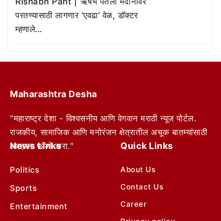
Rishabh Pant | ऋषभ पंतला मैदानावर
परतण्यासाठी लागणार ‘एवढा’ वेळ, डॉक्टर
म्हणाले…
Maharashtra Desha
"महाराष्ट्र देशा - विश्वसनीय आणि वेगवान मराठी न्यूज पोर्टल.
राजकीय, सामाजिक आणि मनोरंजन क्षेत्रातील अचूक बातम्यांसाठी
News Links
Quick Links
आम्हाला फॉलो करा."
Politics
About Us
Contact Us
Sports
Career
Entertainment