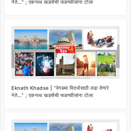
नेते…” ; एकनाथ खडसेंची फडणवीसांना टोला
Eknath Khadse | “वेगळ्या विदर्भासाठी लढा देणारे
नेते…” ; एकनाथ खडसेंची फडणवीसांना टोला