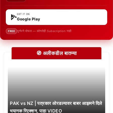
GET IT ON
Google Play
पूर्णपणे मोफत — कोणतेही Subscription नाही
FREE
🧭 अलीकडील बातम्या
PAK vs NZ | पत्रकार ओरडल्यावर बाबर आझमने दिले
भयानक रिएक्शन, पाहा VIDEO