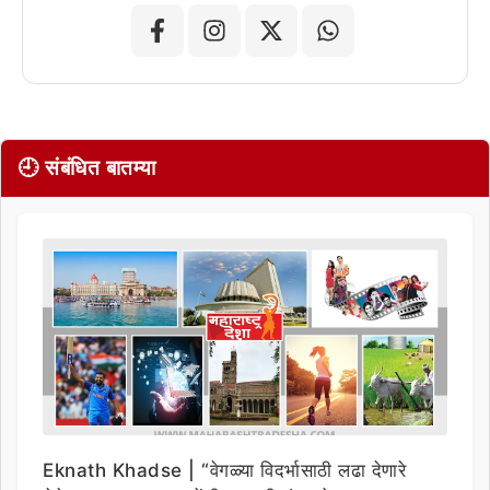
🕘 संबंधित बातम्या
Eknath Khadse | “वेगळ्या विदर्भासाठी लढा देणारे