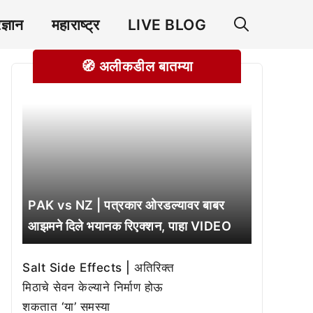
रज्ञान
महाराष्ट्र
LIVE BLOG
🧭 अलीकडील बातम्या
PAK vs NZ | पत्रकार ओरडल्यावर बाबर
आझमने दिले भयानक रिएक्शन, पाहा VIDEO
Salt Side Effects | अतिरिक्त
मिठाचे सेवन केल्याने निर्माण होऊ
शकतात ‘या’ समस्या