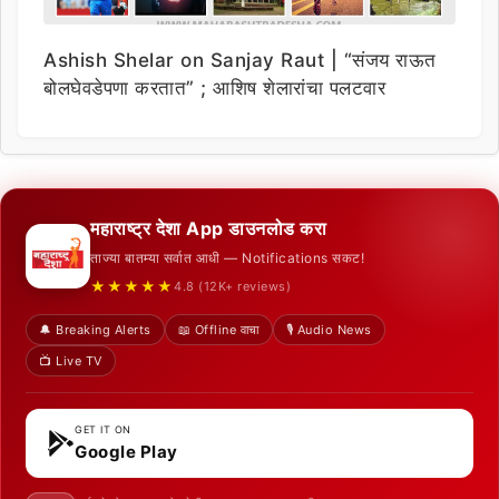
Ashish Shelar on Sanjay Raut | “संजय राऊत
बोलघेवडेपणा करतात” ; आशिष शेलारांचा पलटवार
महाराष्ट्र देशा App डाउनलोड करा
ताज्या बातम्या सर्वात आधी — Notifications सकट!
★★★★★
4.8 (12K+ reviews)
🔔 Breaking Alerts
📖 Offline वाचा
🎙️ Audio News
📺 Live TV
GET IT ON
Google Play