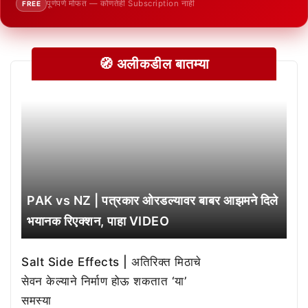
पूर्णपणे मोफत — कोणतेही Subscription नाही
FREE
🧭 अलीकडील बातम्या
PAK vs NZ | पत्रकार ओरडल्यावर बाबर आझमने दिले
भयानक रिएक्शन, पाहा VIDEO
Salt Side Effects | अतिरिक्त मिठाचे
सेवन केल्याने निर्माण होऊ शकतात ‘या’
समस्या