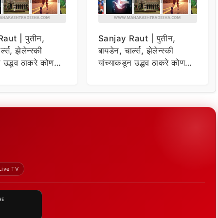
aut | पुतीन,
Sanjay Raut | पुतीन,
्ल्स, झेलेन्स्की
बायडेन, चार्ल्स, झेलेन्स्की
न उद्धव ठाकरे कोण
यांच्याकडून उद्धव ठाकरे कोण
 संजय राऊतांचा दावा
विचारणा ; संजय राऊतांचा दावा
Live TV
HE