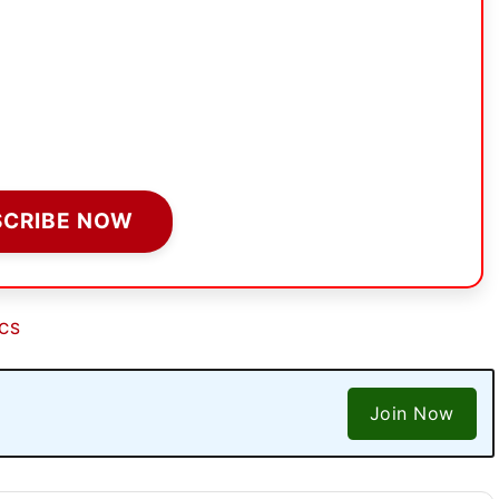
SCRIBE NOW
ICS
Join Now