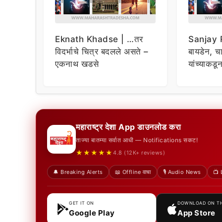
Eknath Khadse | …तर
Sanjay R
विदर्भाचे चित्र बदलले असते –
बायडेन, चार
एकनाथ खडसे
यांच्याकडू
विचारणा ;
महाराष्ट्र देशा App डाउनलोड करा
ताज्या बातम्या सर्वात आधी — Notifications सकट!
★★★★★
4.8 (12K+ reviews)
🔔 Breaking Alerts
📖 Offline वाचा
🎙️ Audio News
📺 
GET IT ON
DOWNLOAD ON T
Google Play
App Store