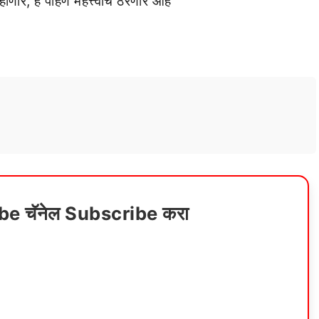
ोणार, हे पाहणे महत्त्वाचे ठरणार आहे
ube चॅनेल Subscribe करा