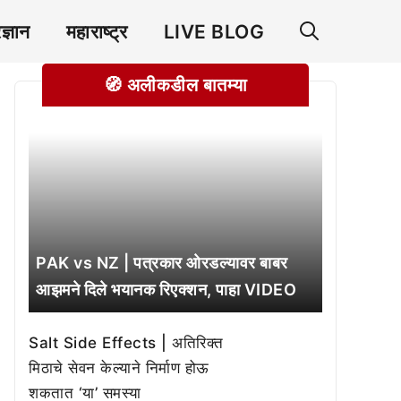
रज्ञान
महाराष्ट्र
LIVE BLOG
🧭 अलीकडील बातम्या
PAK vs NZ | पत्रकार ओरडल्यावर बाबर
आझमने दिले भयानक रिएक्शन, पाहा VIDEO
Salt Side Effects | अतिरिक्त
मिठाचे सेवन केल्याने निर्माण होऊ
शकतात ‘या’ समस्या