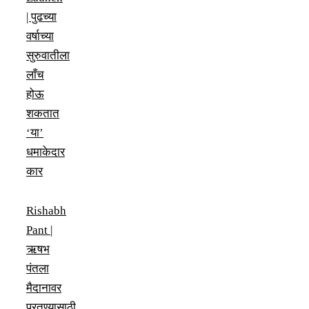
| पुढच्या
वर्षाच्या
सुरुवातीला
लाँच
होऊ
शकतात
‘या’
धमाकेदार
कार
Rishabh
Pant |
ऋषभ
पंतला
मैदानावर
परतण्यासाठी