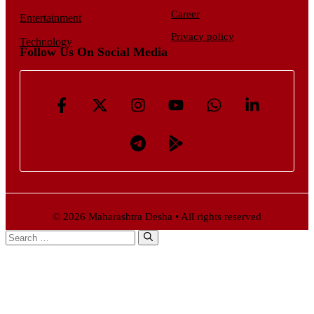
Career
Entertainment
Privacy policy
Technology
Follow Us On Social Media
© 2026 Maharashtra Desha • All rights reserved
Search
for: