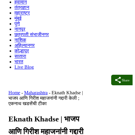
हवामान
तंत्रज्ञान
महाराष्ट्र
मुंबई
पुणे
नागपूर
छत्रपती संभाजीनगर
नाशिक
अहिल्यानगर
कोल्हापूर
सातारा
भारत
Live Blog
Share
Home
-
Maharashtra
-
Eknath Khadse |
भाजप आणि गिरीश महाजनांनी गद्दारी केली ;
एकनाथ खडसेंची टीका
Eknath Khadse | भाजप
आणि गिरीश महाजनांनी गद्दारी