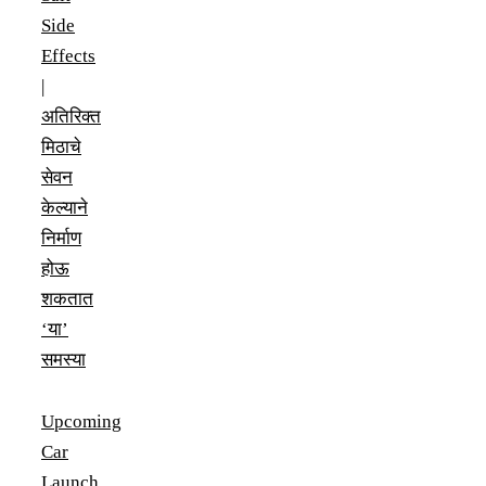
Side
Effects
|
अतिरिक्त
मिठाचे
सेवन
केल्याने
निर्माण
होऊ
शकतात
‘या’
समस्या
Upcoming
Car
Launch