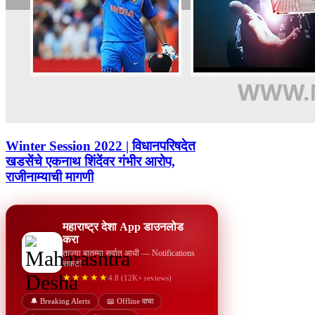
Winter Session 2022 | विधानपरिषदेत
खडसेंचे एकनाथ शिंदेंवर गंभीर आरोप,
राजीनाम्याची मागणी
महाराष्ट्र देशा App डाउनलोड
करा
ताज्या बातम्या सर्वात आधी — Notifications
सकट!
★★★★★
4.8 (12K+ reviews)
🔔 Breaking Alerts
📖 Offline वाचा