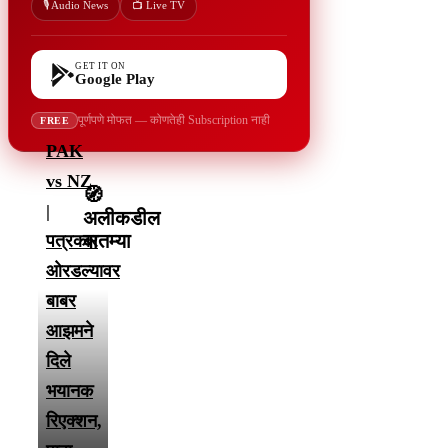
🎙️ Audio News
📺 Live TV
GET IT ON
Google Play
पूर्णपणे मोफत — कोणतेही Subscription नाही
FREE
PAK
vs NZ
🧭
|
अलीकडील
बातम्या
पत्रकार
ओरडल्यावर
बाबर
आझमने
दिले
भयानक
रिएक्शन,