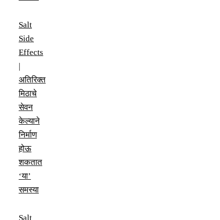
Salt
Side
Effects
|
अतिरिक्त
मिठाचे
सेवन
केल्याने
निर्माण
होऊ
शकतात
‘या’
समस्या
Salt