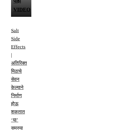
पाहा
VIDEO
Salt
Side
Effects
|
अतिरिक्त
मिठाचे
सेवन
केल्याने
निर्माण
होऊ
शकतात
‘या’
समस्या