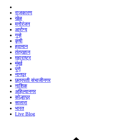
राजकारण
खेळ
मनोरंजन
आरोग्य
गुन्हे
कृषी
हवामान
तंत्रज्ञान
महाराष्ट्र
मुंबई
पुणे
नागपूर
छत्रपती संभाजीनगर
नाशिक
अहिल्यानगर
कोल्हापूर
सातारा
भारत
Live Blog