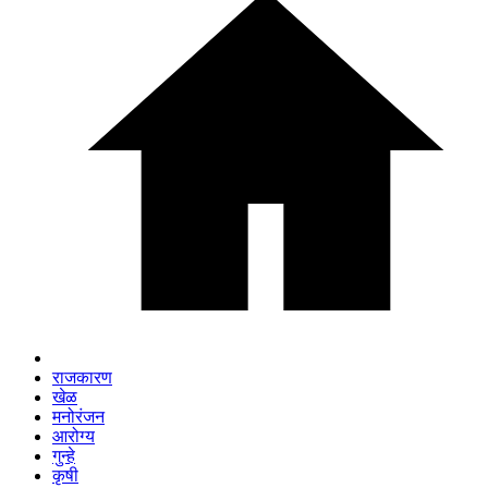
राजकारण
खेळ
मनोरंजन
आरोग्य
गुन्हे
कृषी