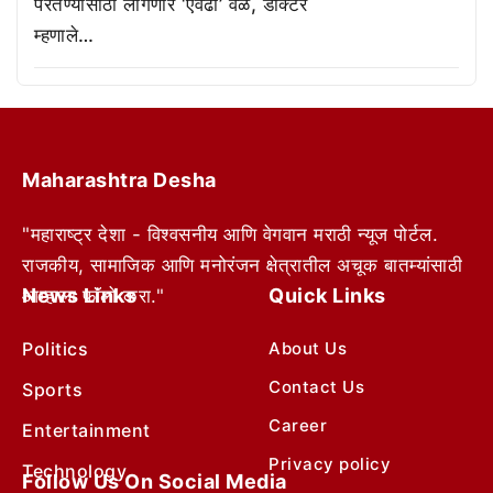
परतण्यासाठी लागणार ‘एवढा’ वेळ, डॉक्टर
म्हणाले…
Maharashtra Desha
"महाराष्ट्र देशा - विश्वसनीय आणि वेगवान मराठी न्यूज पोर्टल.
राजकीय, सामाजिक आणि मनोरंजन क्षेत्रातील अचूक बातम्यांसाठी
News Links
Quick Links
आम्हाला फॉलो करा."
Politics
About Us
Contact Us
Sports
Career
Entertainment
Privacy policy
Technology
Follow Us On Social Media