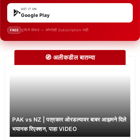
GET IT ON
Google Play
पूर्णपणे मोफत — कोणतेही Subscription नाही
FREE
🧭 अलीकडील बातम्या
PAK vs NZ | पत्रकार ओरडल्यावर बाबर आझमने दिले
भयानक रिएक्शन, पाहा VIDEO