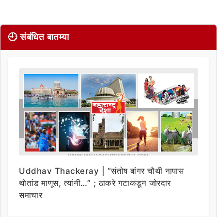
🕘 संबंधित बातम्या
Uddhav Thackeray | “संतोष बांगर चौथी नापास
थोतांड माणूस, त्यांनी…” ; ठाकरे गटाकडून जोरदार
समाचार