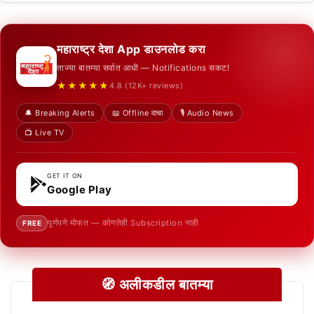
महाराष्ट्र देशा App डाउनलोड करा
ताज्या बातम्या सर्वात आधी — Notifications सकट!
★★★★★
4.8 (12K+ reviews)
🔔 Breaking Alerts
📖 Offline वाचा
🎙️ Audio News
📺 Live TV
GET IT ON
Google Play
पूर्णपणे मोफत — कोणतेही Subscription नाही
FREE
🧭 अलीकडील बातम्या