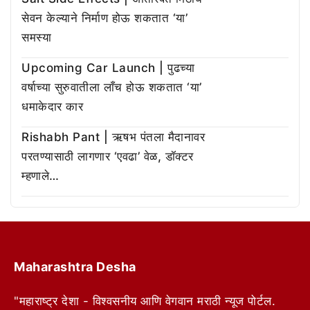
सेवन केल्याने निर्माण होऊ शकतात ‘या’
समस्या
Upcoming Car Launch | पुढच्या
वर्षाच्या सुरुवातीला लाँच होऊ शकतात ‘या’
धमाकेदार कार
Rishabh Pant | ऋषभ पंतला मैदानावर
परतण्यासाठी लागणार ‘एवढा’ वेळ, डॉक्टर
म्हणाले…
Maharashtra Desha
"महाराष्ट्र देशा - विश्वसनीय आणि वेगवान मराठी न्यूज पोर्टल.