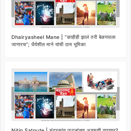
Dhairyasheel Mane | “काहीही झालं तरी बेळगावला
जाणारच”; धैर्यशील माने यांची ठाम भूमिका
Nitin Satpute | चंद्रकांत पाटलांच्या अडचणी वाढणार?