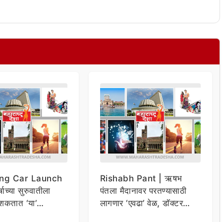
ng Car Launch
Rishabh Pant | ऋषभ
र्षाच्या सुरुवातीला
पंतला मैदानावर परतण्यासाठी
शकतात ‘या’
लागणार ‘एवढा’ वेळ, डॉक्टर
कार
म्हणाले…