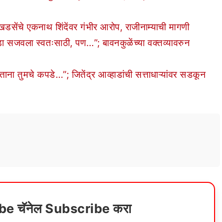
चे एकनाथ शिंदेंवर गंभीर आरोप, राजीनाम्याची मागणी
वला स्वतःसाठी, पण…”; बावनकुळेंच्या वक्तव्यावरुन
ा तुमचे कपडे…”; जितेंद्र आव्हाडांची सत्ताधाऱ्यांवर सडकून
ube चॅनेल Subscribe करा