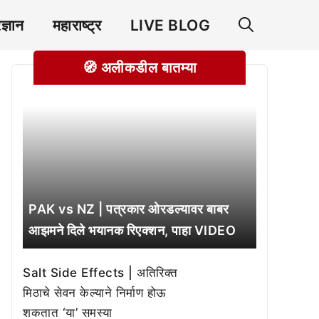
रज्ञान
महाराष्ट्र
LIVE BLOG
🧭 अलीकडील बातम्या
PAK vs NZ | पत्रकार ओरडल्यावर बाबर
आझमने दिले भयानक रिएक्शन, पाहा VIDEO
Salt Side Effects | अतिरिक्त
मिठाचे सेवन केल्याने निर्माण होऊ
शकतात ‘या’ समस्या