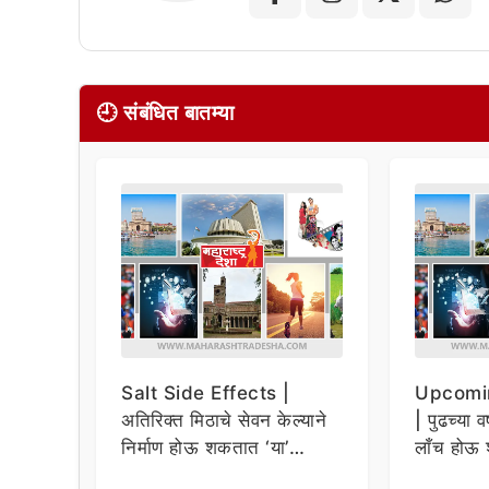
🕘 संबंधित बातम्या
Salt Side Effects |
Upcomi
अतिरिक्त मिठाचे सेवन केल्याने
| पुढच्या व
निर्माण होऊ शकतात ‘या’
लाँच होऊ 
समस्या
धमाकेदार 