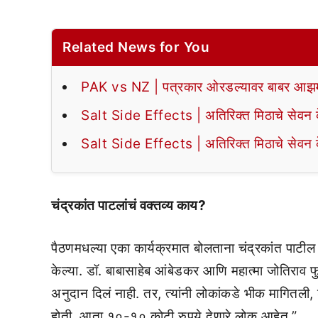
Related News for You
PAK vs NZ | पत्रकार ओरडल्यावर बाबर आझमन
Salt Side Effects | अतिरिक्त मिठाचे सेवन के
Salt Side Effects | अतिरिक्त मिठाचे सेवन के
चंद्रकांत पाटलांचं वक्तव्य काय?
पैठणमधल्या एका कार्यक्रमात बोलताना चंद्रकांत पाटील य
केल्या. डॉ. बाबासाहेब आंबेडकर आणि महात्मा जोतिराव फुल
अनुदान दिलं नाही. तर, त्यांनी लोकांकडे भीक मागितली, श
होती. आता १०-१० कोटी रुपये देणारे लोक आहेत.”