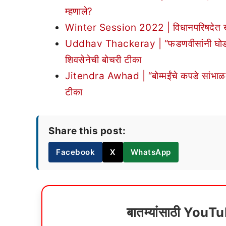
म्हणाले?
Winter Session 2022 | विधानपरिषदेत खडसें
Uddhav Thackeray | “फडणवीसांनी घोडा सज
शिवसेनेची बोचरी टीका
Jitendra Awhad | “बोम्मईंचे कपडे सांभाळतान
टीका
Share this post:
Facebook
X
WhatsApp
बातम्यांसाठी YouT