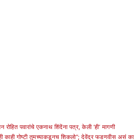
ित पवारांचे एकनाथ शिंदेंना पत्र, केली ‘ही’ मागणी
ही गोष्टी तुमच्याकडूनच शिकलो”; देवेंद्र फडणवीस असं का