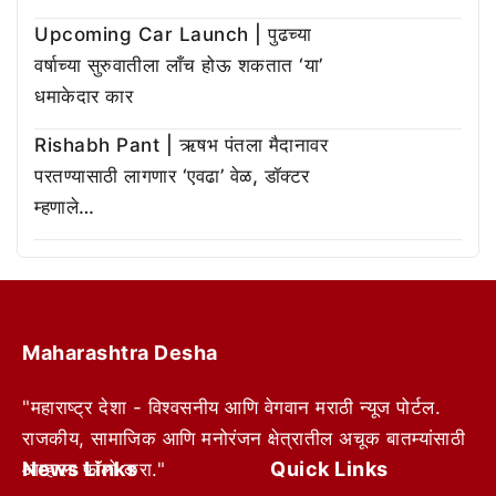
Upcoming Car Launch | पुढच्या
वर्षाच्या सुरुवातीला लाँच होऊ शकतात ‘या’
धमाकेदार कार
Rishabh Pant | ऋषभ पंतला मैदानावर
परतण्यासाठी लागणार ‘एवढा’ वेळ, डॉक्टर
म्हणाले…
Maharashtra Desha
"महाराष्ट्र देशा - विश्वसनीय आणि वेगवान मराठी न्यूज पोर्टल.
राजकीय, सामाजिक आणि मनोरंजन क्षेत्रातील अचूक बातम्यांसाठी
News Links
Quick Links
आम्हाला फॉलो करा."