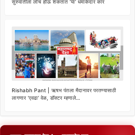
सुरुवातीला लाँच होऊ शकतात ‘या’ धमाकेदार कार
Rishabh Pant | ऋषभ पंतला मैदानावर परतण्यासाठी
लागणार ‘एवढा’ वेळ, डॉक्टर म्हणाले…