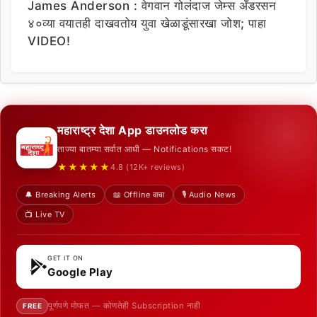
James Anderson : वेगवान गोलंदाज जेम्स अँडरसन
४०व्या वयातही दाखवतोय युवा खेळाडूंसारखा जोश; पाहा
VIDEO!
महाराष्ट्र देशा App डाउनलोड करा
ताज्या बातम्या सर्वात आधी — Notifications सकट!
★★★★★
4.8 (12K+ reviews)
🔔 Breaking Alerts
📖 Offline वाचा
🎙️ Audio News
📺 Live TV
GET IT ON
Google Play
पूर्णपणे मोफत — कोणतेही Subscription नाही
FREE