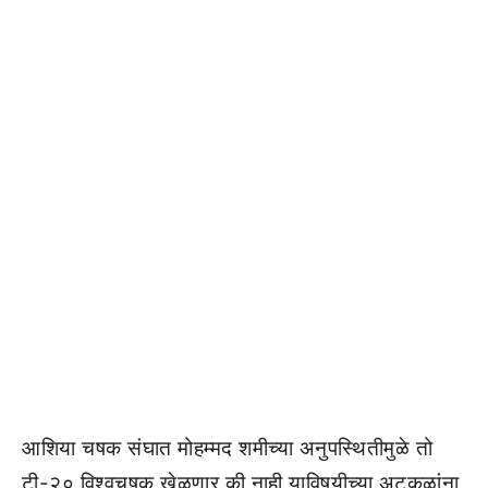
आशिया चषक संघात मोहम्मद शमीच्या अनुपस्थितीमुळे तो
टी-२० विश्वचषक खेळणार की नाही याविषयीच्या अटकळांना