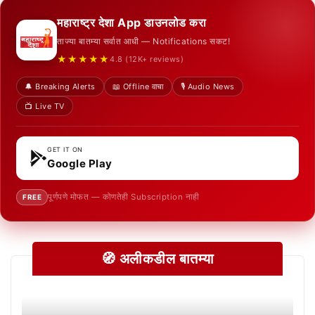
महाराष्ट्र देशा App डाउनलोड करा
ताज्या बातम्या सर्वात आधी — Notifications सकट!
★★★★★
4.8 (12K+ reviews)
🔔 Breaking Alerts
📖 Offline वाचा
🎙️ Audio News
📺 Live TV
GET IT ON
Google Play
पूर्णपणे मोफत — कोणतेही Subscription नाही
FREE
🧭 अलीकडील बातम्या