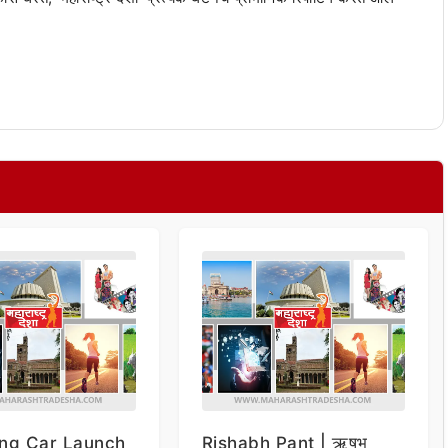
ng Car Launch
Rishabh Pant | ऋषभ