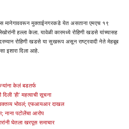
मारास मानेगाववरून मुक्ताईनगरकडे येत असताना एमएच १९
ेखोरांनी हल्ला केला. यावेळी कारमध्ये रोहिणी खडसे यांच्यासह
दरम्यान रोहिणी खडसे या सुखरूप असून राष्ट्रवादी नेते मेहबूब
असा इशारा दिला आहे.
्यांना केलं बडतर्फ
ंनी दिली ‘ही’ महत्वाची सूचना
ेलं वक्तव्य भोवलं; एफआयआर दाखल
ा; नाना पटोलेंचा आरोप
पवारांनी घेतला खरपूस समाचार