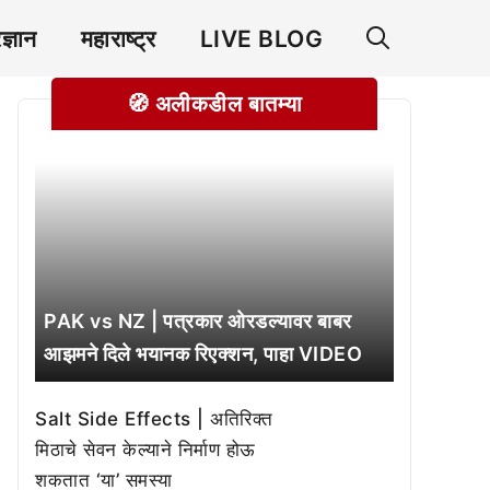
रज्ञान
महाराष्ट्र
LIVE BLOG
🧭 अलीकडील बातम्या
PAK vs NZ | पत्रकार ओरडल्यावर बाबर
आझमने दिले भयानक रिएक्शन, पाहा VIDEO
Salt Side Effects | अतिरिक्त
मिठाचे सेवन केल्याने निर्माण होऊ
शकतात ‘या’ समस्या