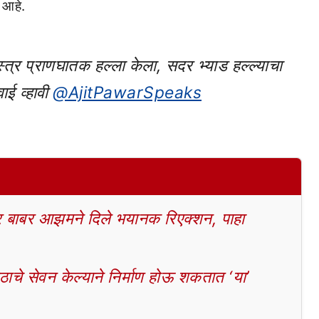
 आहे.
्त्र प्राणघातक हल्ला केला, सदर भ्याड हल्ल्याचा
ाई व्हावी
@AjitPawarSpeaks
बाबर आझमने दिले भयानक रिएक्शन, पाहा
चे सेवन केल्याने निर्माण होऊ शकतात ‘या’