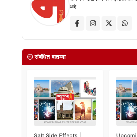
आहे.
🕘 संबंधित बातम्या
Salt Side Effects |
Upcomi