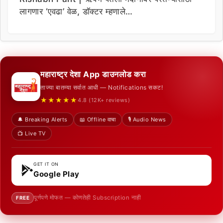
लागणार ‘एवढा’ वेळ, डॉक्टर म्हणाले…
महाराष्ट्र देशा App डाउनलोड करा
ताज्या बातम्या सर्वात आधी — Notifications सकट!
★★★★★
4.8 (12K+ reviews)
🔔 Breaking Alerts
📖 Offline वाचा
🎙️ Audio News
📺 Live TV
GET IT ON
Google Play
पूर्णपणे मोफत — कोणतेही Subscription नाही
FREE