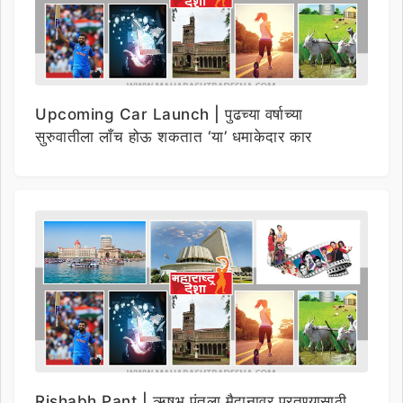
Upcoming Car Launch | पुढच्या वर्षाच्या
सुरुवातीला लाँच होऊ शकतात ‘या’ धमाकेदार कार
Rishabh Pant | ऋषभ पंतला मैदानावर परतण्यासाठी