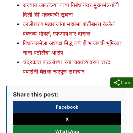
राज्यात लावलेल्या नव्या निर्बंधानंतर मुख्यमंत्र्यांनी
दिली ‘ही’ महत्वाची सूचना
कालीचरण महाराजांना महात्मा गांधींबाबत केलेलं
वक्तव्य भोवलं; एफआयआर दाखल
विधानसभेला अध्यक्ष मिळू नये ही भाजपची भूमिका;
नाना पटोलेंचा आरोप
चंद्रकांत पाटलांच्या ‘त्या’ वक्तव्यावरुन शरद
पवारांनी घेतला खरपूस समाचार
Share
Share this post:
Facebook
X
WhatsApp